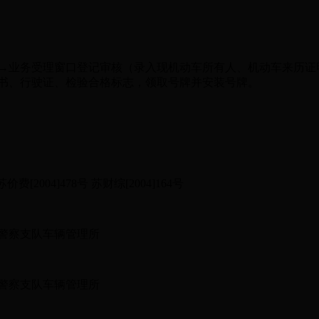
业务受理窗口登记审核（录入现机动车所有人、机动车来历证
书、行驶证、检验合格标志，领取号牌并安装号牌。
[2004]478号 苏财综[2004]164号
警察支队车辆管理所
警察支队车辆管理所