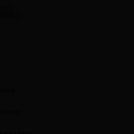
内转移）
车登记规定》
有权发生转移的