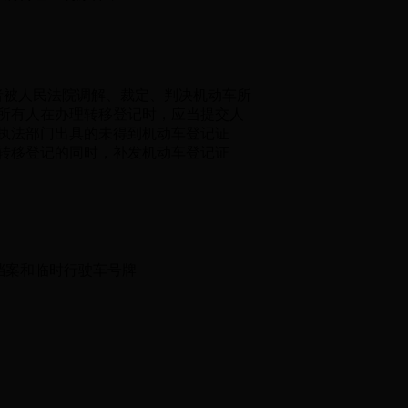
被人民法院调解、裁定、判决机动车所
所有人在办理转移登记时，应当提交人
执法部门出具的未得到机动车登记证
转移登记的同时，补发机动车登记证
档案和临时行驶车号牌