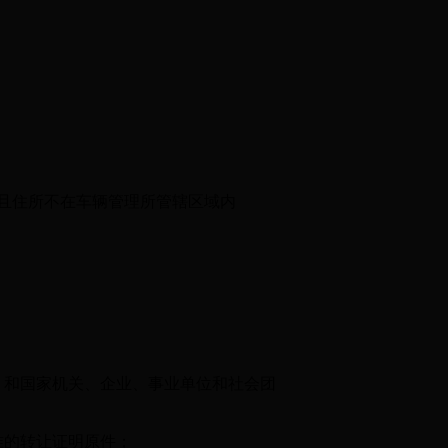
且住所不在车辆管理所管辖区域内
和国家机关、企业、事业单位和社会团
准的转让证明原件；