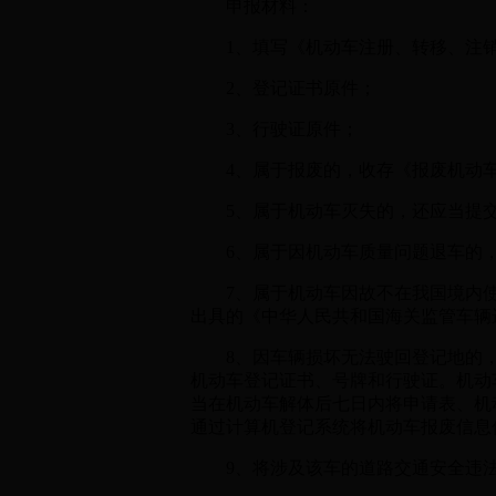
申报材料：
1、填写《机动车注册、转移、注销
2、登记证书原件；
3、行驶证原件；
4、属于报废的，收存《报废机动车
5、属于机动车灭失的，还应当提交
6、属于因机动车质量问题退车的，
7、属于机动车因故不在我国境内使
出具的《中华人民共和国海关监管车辆
8、因车辆损坏无法驶回登记地的，
机动车登记证书、号牌和行驶证。机动
当在机动车解体后七日内将申请表、机
通过计算机登记系统将机动车报废信息
9、将涉及该车的道路交通安全违法