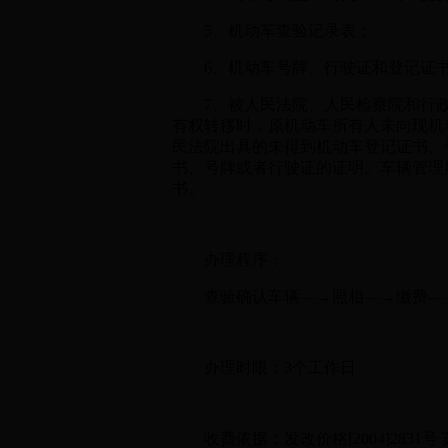
5、机动车查验记录表；
6、机动车号牌、行驶证和登记证
7、被人民法院、人民检察院和行政
有权转移时，原机动车所有人未向现机
民法院出具的未得到机动车登记证书、
书、号牌或者行驶证的证明。车辆管理
书。
办理程序：
查验确认车辆—→照相—→缴费—→业
办理时限：3个工作日
收费依据：发改价格[2004]2831号 苏价费