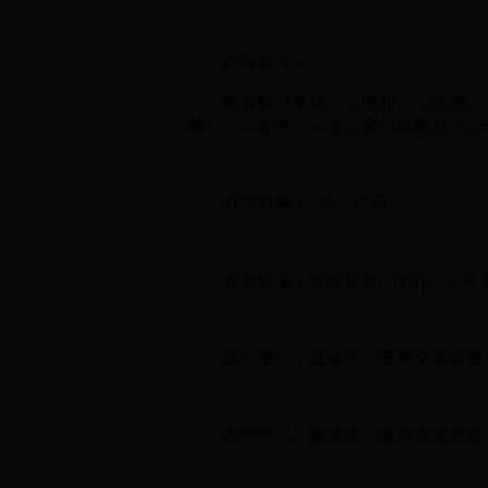
办理程序：
查验确认车辆—→照相—→缴费—→
牌）—→选号—→发证窗口领取登记证
办理时限：1个工作日
收费依据：发改价格[2004]2831号 苏价费
承办单位：盐城市公安局交通巡逻
办理地点：盐城市公安局交通巡逻