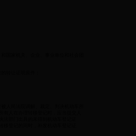
和国家机关、企业、事业单位和社会团
准的转让证明原件；
被人民法院调解、裁定、判决机动车所
所有人在办理转移登记时，应当提交人
执法部门出具的未得到机动车登记证
转移登记的同时，补发机动车登记证