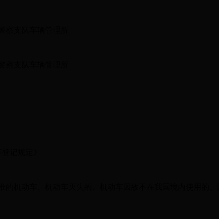
警察支队车辆管理所
警察支队车辆管理所
车登记规定》
的机动车、机动车灭失的、机动车因故不在我国境内使用的、