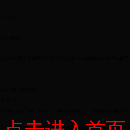
（转出）
车登记规定》
车辆管理所管辖区域，已注册登记的机动车所有权发生转移而
记/转入申请表》;
及复印件;
原件或者复印件。其中，二手车销售发票、《协助执行通知书》
点击进入首页
《中华人民共和国海关监管车辆解除监管证明书》或者海关批