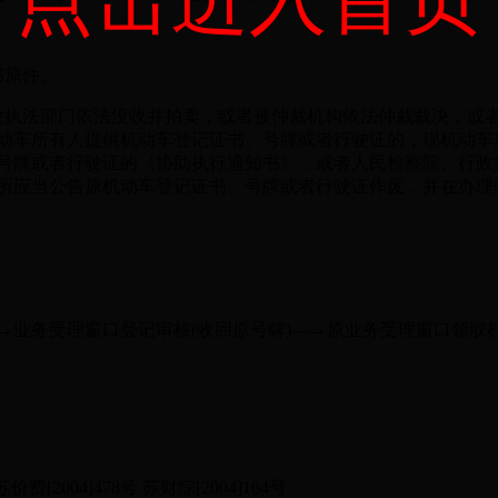
书原件。
执法部门依法没收并拍卖，或者被仲裁机构依法仲裁裁决，或者
动车所有人提供机动车登记证书、号牌或者行驶证的，现机动车
号牌或者行驶证的《协助执行通知书》，或者人民检察院、行政
所应当公告原机动车登记证书、号牌或者行驶证作废，并在办理
务受理窗口登记审核(收回原号牌)—→原业务受理窗口领取
[2004]478号 苏财综[2004]164号