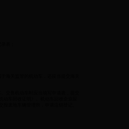
记录表；
于海关监管的机动车，还应当提交海关
。交售机动车时应当填写申请表，提交
机动车回收证明》。机动车回收企业应
交报废地车辆管理所，申请注销登记。