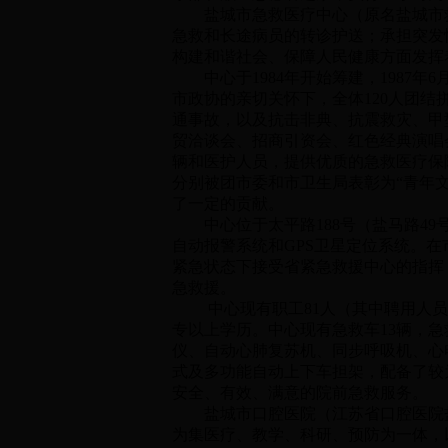
盐城市急救医疗中心（原名盐城市救
急救和长途病员的转诊护送；承担突发
构建和谐社会、保障人民健康方面发挥
中心于1984年开始筹建，1987年
市政协的亲切关怀下，全体120人团
通事故，以及抗击非典、抗震救灾、甲
贸洽谈会、招商引资会、红色经典演唱
辆和医护人员，提供优质的急救医疗保
分别被团市委和市卫生局表彰为“青年
了一定的贡献。
中心位于太平路188号（盐马路49号）
自动报警系统和GPS卫星定位系统。
紧急状态下接受省紧急救援中心的指挥，
急救援。
中心现有职工81人（其中聘用人员3
专以上学历。中心现有急救车13辆，
仪、自动心肺复苏机、同步呼吸机、心
式及多功能自动上下车担架，配备了较
安全、有效、满意的院前急救服务。
盐城市口腔医院（江苏省口腔医院盐
为集医疗、教学、科研、预防为一体，