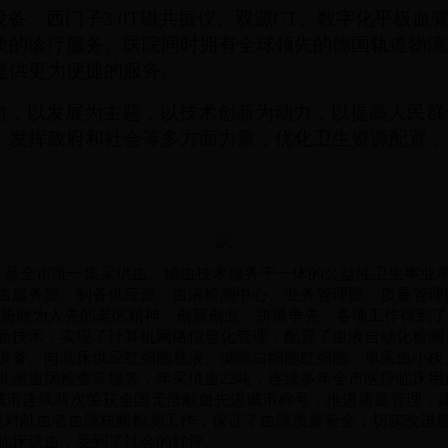
设备。西门子
3.0T
磁共振仪、双源
CT
、数字化平板血
质的诊疗服务。医院同时拥有全球领先的德国轨道物流
提供更为便捷的服务。
向，以发展为主题，以技术创新为动力，以提高人民群
，发挥政府和社会等多方面力量，优化卫生资源配置，
是全市唯一集采供血、输血技术服务于一体的公益性卫生事业单位。
献血服务部、制备供应部、血液检测中心、业务管理部、质量管理
，发扬敢为人先的老区精神，创新创业，拼搏争先，各项工作得到
技术，实现了计算机网络信息化管理，配置了血液自动化检测
设备。向临床供应红细胞悬液、滤除白细胞红细胞、单采血小板
儿溶血病检查等服务，年采供血22吨，连续多年全市医疗临床用
9年度盐城市连续两次荣获全国无偿献血先进城市称号；推进质量管理，建
005论证。开展对献血者血液核酸检测工作，保证了血液质量安全；切实
为临床送血，受到了社会的好评。