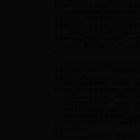
和上海市第一妇婴保健院、南京儿童医
盐城市妇幼保健院现有床位400张，职
硕士生12名。医院拥有近500台万元
市级重点专科和重点学科。医院拥有全市
目前，根据盐城市城市建设总体规划及
增加的外企人员的医疗保健需求，经盐城市
～1500张的、集医、教、研、防、
程中。
盐城市第四人民医院创建于1959年
总建筑面积27500平方米。现有医院
总数259人，具高级职称40人。
医院目前设有精神科、神经科、失眠
室。擅长治疗各种精神类疾病、神经系
盐城市临床重点学科：神经科、精
盐城市临床重点专科：神经科、精
特色专科：失眠科、癫痫专科、康复
主要大中型医疗设备有美国GE全身螺
仪、经颅多谱勒超声检测仪、视频长程
析系统等40余件。
经省红十字会批准冠名为：“盐城市红十