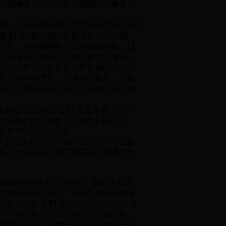
口腔健康，追求完美是我院医疗服务的
号。目前设病床和口腔综合治疗台计60
内著名口腔医学院校进修深造，理念先
综合科、牙周粘膜科、口腔颌面外科、口
腔正畸科为盐城市口腔临床重点专科。
、铸造牙、隐形义齿、牙齿美白、矫治
务。目前种植牙、无痛治疗拔牙、显微
植牙、显微超声技术、冷光漂白和全程
口腔曲面断层头颅X光全景机、CCD
疗器械上的微生物，特别是手机钻头、
止各种传染病的入侵。
疗保险“AAA”级单位。我们将在各
苏北一流的现代化口腔医院，竭诚为全
市妇幼保健技术指导中心、新生儿疾病
肿瘤诊疗中心。1993年10月在全省
、市级“文明单位”。2005年9月，该
一的一所公立综合性医院；2010年，
职业技术学院、安徽医科大学的教学医院