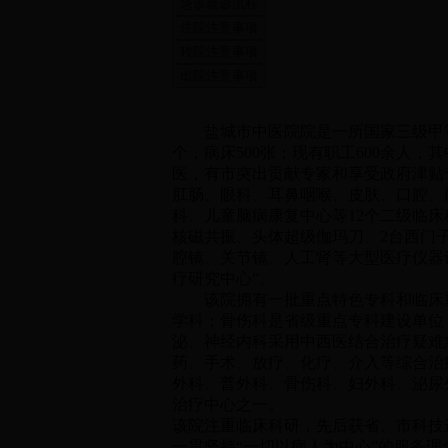
盐城市中医院院是一所国家三级甲等
个，病床500张；现有职工600余人，
医，有市突出贡献专家和享受政府津贴
肛肠、眼科、耳鼻咽喉、皮肤、口腔、
科、儿童脑病康复中心等12个二级临
核磁共振、头体超级伽玛刀、2台西门
腔镜、关节镜、人工肾等大型医疗仪器设
疗研究中心”。
该院拥有一批重点特色专科和临床重点
学科；骨伤科是省级重点专科建设单位
泌、神经内科采用中西医结合治疗疑难
药、手术、放疗、化疗、介入等综合治
外科、普外科、骨伤科、妇外科、泌尿
治疗中心之一。
该院注重临床科研，先后获省、市科技进
一贯坚持“一切以病人为中心”的服务