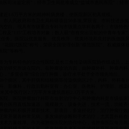
法医司法鉴定所”；经市卫生局批准成立“盐城市惠民医院”；经
近1.6万平方米的精神科病房楼，使医院新区初具规模。
市人民政府和市卫生局科研项目50多项,荣获省、市科技进步奖
内空白。现具有市级重点专科与市级重点学科各两个；市级特色专科
5”工程及“135”工程培养对象；数人获“市有突出贡献的中青年专家
带教任务。医院以优质服务、优良秩序、优美环境和良好的医德医
”、“花园式医院”称号，荣获全国管理创新“模范医院”、权威媒体
医院”等称号。
为专科特色的综合性医院,是长三角传染病医院协作组成员，上
防治研究所设在院内。在肿瘤诊治方面，由肿瘤外科、肿瘤内科
心，“多堂会审”综合治疗肿瘤，诊疗水平处于全市领先地位。
8个病区，其中肝病和结核病等传染病病区2个，内科、外科各1
科、影像科，行政后勤科室有：办公室、医教科、护理部、感染
米其中医疗区2.7万平方米建筑面积2.3万平方米。
院。医院肿瘤放疗科即市放射治疗中心和肿瘤内科是市级临床
两台医用直线加速器、规模最大，设备先进，技术一流，功能齐
肿瘤内科积极开展新技术、新项目，多途径化疗，治疗肿瘤疗效
正常开展各种常见病、多发病的诊断和手术治疗，尤其普外科在
技术力量雄厚。作为省肿瘤医院的协作中心，省肿瘤医院每月两
治和科研方面的水平。盐阜肿瘤患者不出盐城就能享受省级专家