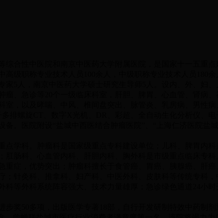
综合性中医院和南京中医药大学附属医院，是国家十一五重点建
其中高级职称专业技术人员100余人，中级职称专业技术人员180
专家5人，南京中医药大学硕士研究生导师5人。设内、外、妇
肿瘤、急诊等20个一级临床科室，肝胆、脾胃、心血管、肾病
床科室，以及哮喘、中风、椎间盘突出、脉管炎、乳房病、男性病、
子多排螺旋CT、数字X光机、DR、彩超、全自动生化分析仪、
备。医院附设“盐城中西医结合肿瘤医院”、“上海仁济医院盐城
学科。肿瘤科是国家级重点专科建设单位；儿科、脾胃内科是省
；肛肠科、心血管内科、肝胆内科、胸外科是市级重点临床专科
急重症，优势突出；肿瘤科擅长于食管癌、胃癌、胰腺癌、肝癌
疗；针灸科、推拿科、妇产科、中医外科、皮肤科等传统专科，
外科等外科系统阵容强大、技术力量雄厚；急诊绿色通道24小
步奖50多项，出版医学专著18部，自行开发研制特效中药制剂
理念，曾蝉联盐城市医疗行业消费者满意度第一名。该院将竭力为