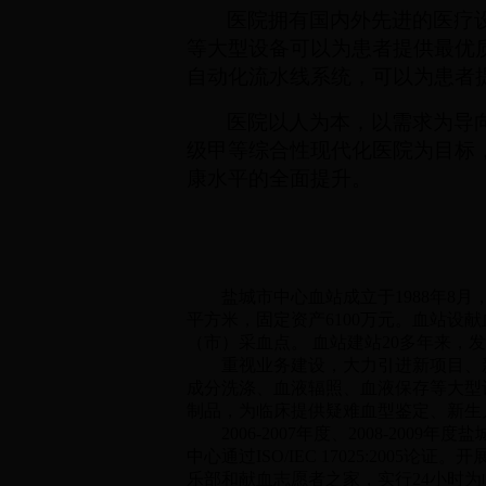
医院拥有国内外先进的医疗
等大型设备可以为患者提供最优
自动化流水线系统，可以为患者
医院以人为本，以需求为导
级甲等综合性现代化医院为目标
康水平的全面提升。
盐城市中心血站成立于1988年8月，
平方米，固定资产6100万元。血站设
（市）采血点。 血站建站20多年来
重视业务建设，大力引进新项目、新
成分洗涤、血液辐照、血液保存等大型
制品，为临床提供疑难血型鉴定、新生
2006-2007年度、2008-200
中心通过ISO/IEC 17025:2
乐部和献血志愿者之家，实行24小时