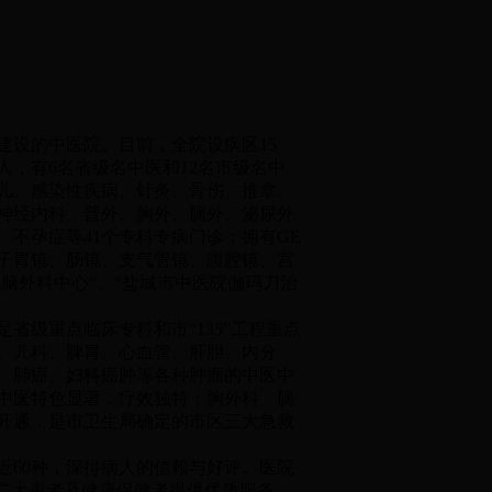
设的中医院。目前，全院设病区15
余人，有6名省级名中医和12名市级名中
、儿、感染性疾病、针灸、骨伤、推拿、
、神经内科、普外、胸外、脑外、泌尿外
不孕症等41个专科专病门诊；拥有GE
电子胃镜、肠镜、支气管镜、腹腔镜、宫
脑外科中心”、“盐城市中医院伽玛刀治
级重点临床专科和市“135”工程重点
。儿科、脾胃、心血管、肝胆、内分
、肺癌、妇科癌肿等各种肿瘤的中医中
中医特色显著，疗效独特；胸外科、脑
时开通，是市卫生局确定的市区三大急救
近60种，深得病人的信赖与好评。医院
广大患者及健康保健者提供优质服务。