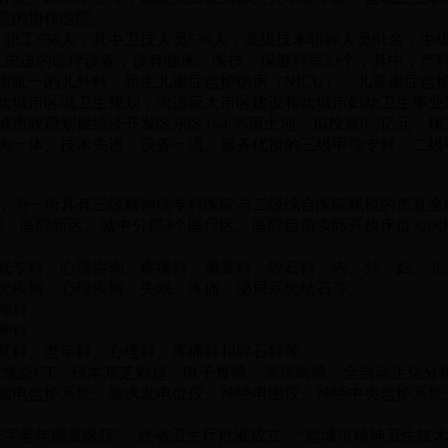
院的协作医院。
工658人，其中卫技人员539人，高级技术职称人员81名，中级
以上先进的诊疗设备；设有临床、医技、保健科室23个，其中，
唯一的儿外科、新生儿重症监护病房（NICU）、儿童重症监护病
盐城市区域卫生规划，为适应大市区建设和盐城市妇幼卫生事业
政府划拨经济开发区东区164.35亩土地，拟投资6.5亿元，建立
保等为一体、技术先进、设备一流、服务优质的三级甲等专科、二
，为一所具有三级精神病专科医院与二级综合医院规模的市直全
本部、医院新区、城中分部3个医疗区。医院目前实际开放床位320
专科、心理咨询、疼痛科、康复科、碎石科、内、外、妇、儿
统疾病、心理疾病、失眠、疼痛、泌尿系统结石等。
神科。
神科。
科、老年科、心理科、疼痛科和碎石科等。
旋CT、日本东芝彩超、电子胃镜、高压氧舱、全自动生化分析
脑电监护系统、脑诱发电位仪、神经电图仪、神经中央监护系统
字老年康复医院”；经省卫生厅批准成立：“盐城市精神卫生技术