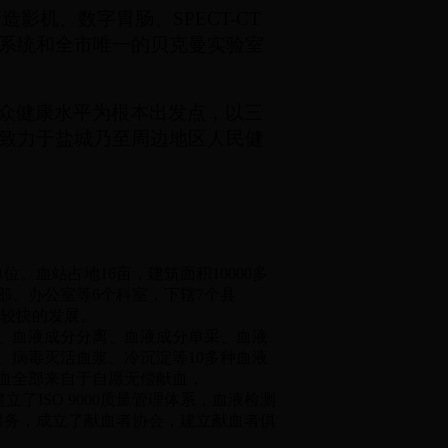
管造影机、数字胃肠、
SPECT-CT
系统和全市唯一的贝克曼实验室
众健康水平为根本出发点，以三
致力于盐城乃至周边地区人民健
血站占地16亩，建筑面积10000多
部、办公室等6个科室，下辖7个县
了较快的发展。
、血液成分分离、血液成分单采、血液
、病毒灭活血浆、冷沉淀等10多种血液
血全部来自于自愿无偿献血，
立了ISO 9000质量管理体系，血液检测
改进服务，成立了献血者协会，建立献血者俱