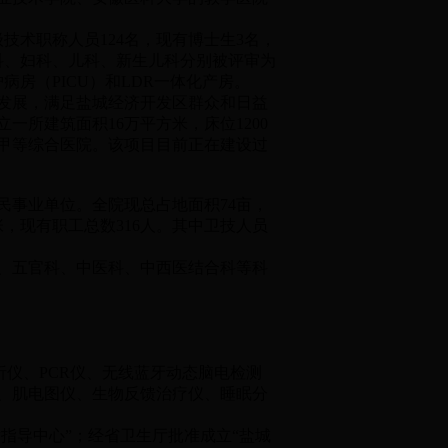
技术职称人员124名，现有博士生3名，
产科、妇科、儿科、新生儿科分别被评审为
房（PICU）和LDR一体化产房。
发展，满足盐城经济开发区群众和日益
一所建筑面积16万平方米，床位1200
级甲等综合医院。该项目目前正在建设过
民事业单位。全院现总占地面积74亩，
张，现有职工总数316人。其中卫技人员
、五官科、中医科、中西医结合科等科
仪、PCR仪、无线蓝牙动态脑电检测
、肌电图仪、生物反馈治疗仪、睡眠分
指导中心”；经省卫生厅批准成立“盐城