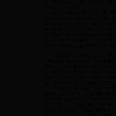
市心理咨询中心”；经省司法厅批准设“
新洋社区卫生服务中心”。
经市发改委立项新征土地45亩，新建
医院还承担科研和教学任务，己承担省、
学专著20多部，多项技术填补苏北及市
程、盐城市“111”人才工程、市局“13
子”等称号，40多人承担临床教学和
府、市卫生局“文明单位”、“文明医院
经济区优秀医院”、盐城市首批“无红包
我院是是一所以肿瘤、肝病、肺病等
省肿瘤医院盐城协作中心、盐城市肿瘤
像等科室，在全市率先组成肿瘤会诊中
我院现有职工390人，设有门急诊和
医技科室设有：药剂科、检验科、病理
办、信息科等，医院占地面积3.4万平方
我院是全市唯一的诊治肿瘤的专业医
势专科。肿瘤放疗中心是全市唯一拥有
疗病人两万余例，取得了满意的疗效。
省、市空白，并与国际接轨。肿瘤外科
胸外科擅长食管癌、肺癌的手术治疗，
导临床诊疗工作，提高了我院在肿瘤诊