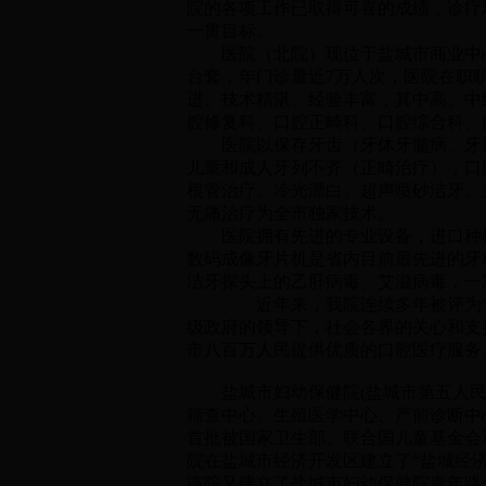
院的各项工作已取得可喜的成绩，诊疗
一贯目标。
医院（北院）现位于盐城市商业中心，
台套，年门诊量近7万人次，医院在职
进、技术精湛、经验丰富，其中高、中
腔修复科、口腔正畸科、口腔综合科、
医院以保存牙齿（牙体牙髓病、牙周
儿童和成人牙列不齐（正畸治疗），口
根管治疗、冷光漂白、超声喷砂洁牙、
无痛治疗为全市独家技术。
医院拥有先进的专业设备，进口种植机
数码成像牙片机是省内目前最先进的牙
洁牙探头上的乙肝病毒、艾滋病毒，一
近年来，我院连续多年被评为“市级文
级政府的领导下，社会各界的关心和支
市八百万人民提供优质的口腔医疗服务
盐城市妇幼保健院(盐城市第五人民医
筛查中心、生殖医学中心、产前诊断中心
首批被国家卫生部、联合国儿童基金会和世
院在盐城市经济开发区建立了“盐城经济
该院又建立了盐城市妇幼保健院青年路