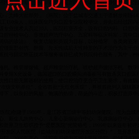
环境有了明显的变化，诊室明亮宽敞，就诊环境幽静怡然，关注
文峰大世界旁，（南院）位于盐城市交通主干道解放南路143
职工110余人，临床医生均为口腔专业院校毕业，并先后经过国
级专业技术人员近30人，医院科室齐全，设有口腔内科、口腔
口腔种植中心、显微超声治疗中心、五官科等临床科室，其中口
病的诊治）、恢复功能和美观为目标，以种植牙、各类烤瓷牙
腔颌面部创伤、肿瘤、先天性或后天性畸形的手术治疗为主干业
直丝弓固定矫正技术等服务项目已成为我院特色服务，其中，种
、根管显微镜、超声根管治疗机、喷砂超声波洁牙机、数字化
科专用X光设备，德国进口的口腔瞬间消毒柜可有效杀灭口腔医
次性口腔无菌器材的使用，使口腔治疗更合乎卫生要求，有效防
明单位”，全市首批“无红包医院”，并被首批列入城镇基本医
持下，以良好的风貌，饱满的热情，昂扬的斗志，积极打造苏中
。
院)创建于1986年，是江苏省三级甲等妇幼保健院。现为盐城
、新生儿急救中心、儿童心脏病诊疗中心、乳腺病诊疗中心、妇科
界卫生组织授予“爱婴医院”光荣称号；1999年以来连年被评为省
开发区人民医院（盐城市妇幼保健院开发区分院）”，是开发区唯
分院。2008年至今，该院先后成为苏州大学医学部、盐城卫生