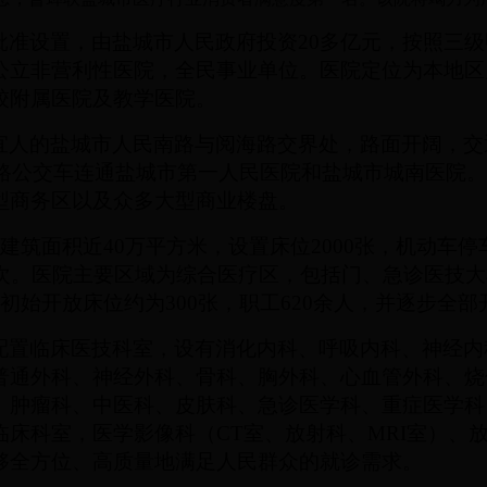
批准设置，由盐城市人民政府投资
20
多亿元，按照三级
公立非营利性医院，全民事业单位。医院定位为本地区
校附属医院及教学医院。
人的盐城市人民南路与阅海路交界处，路面开阔，交通
2路公交车连通盐城市第一人民医院和盐城市城南医院
型商务区以及众多大型商业楼盘。
，建筑面积近
40
万平方米，设置床位
2000
张，机动车停车
次。医院主要区域为综合医疗区，包括门、急诊医技大
初始开放床位约为300张，职工620余人，并逐步全部
配置临床医技科室，设有消化内科、呼吸内科、神经内
普通外科、神经外科、骨科、胸外科、心血管外科、烧
、肿瘤科、中医科、皮肤科、急诊医学科、重症医学科
床科室，医学影像科（CT室、放射科、MRI室）、
够全方位、高质量地满足人民群众的就诊需求。