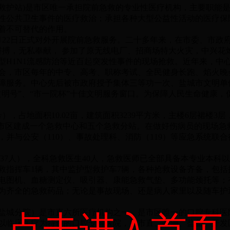
护站)是市区唯一承担院前急救的专业性医疗机构，主要职能是
性公共卫生事件的医疗救治；承担各种大型公益性活动的医疗保障
着不可替代的作用。
6月22日正式对外开展院前急救服务。二十多年来，在市委、市
结拼搏，无私奉献， 参加了原无线电厂、招商场特大火灾，中兴
型H1N1流感防治等近百起突发性事件的现场抢救。近年来，中
会，市区每年的中专、高考、职称考试、全民健身长跑、焰火晚
障服务。中心先后被市政府授予集体三等功一次、盐城市文明单位
文明号”、“市一院杯”十佳文明服务窗口。为保障人民生命健康
，占地面积10.02亩，建筑面积3239平方米，主楼6层裙楼3
在市区建成一个急救中心和五个急救分站。在做好伤病员的现场急
并与公安（110）、事故处理科、消防（119）等应急系统联
7人），全科急救医生40人，急救医师已全部具备本专业本科
急救指挥车1辆，其中监护型救护车7辆，各种抢救设备齐备，包
电图机、血糖测定仪、吸引器、康能急救气垫、多功能颈托等；
为齐全的急救药品；无论是事故现场、还是病人家里以及随车护
城分院）是市直六所医疗机构之一，是市区唯一的口腔专科医
点击进入首页
以临床医疗为特色的口腔专科医院，是市直、亭湖、盐都、开发