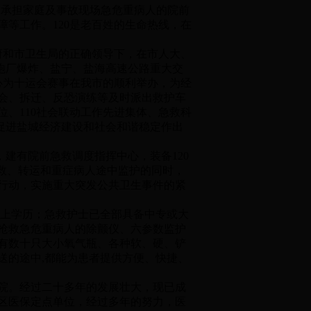
承担家庭及事故现场急危重病人的院前
等工作。120是老百姓的生命热线，在
政府和市卫生局的正确领导下，在市人大、
花炮厂爆炸、盐宁、盐海高速公路重大交
心为十运会赛事在我市的顺利举办，为经
会、拆迁、反恐演练等及时派出救护车
、110社会联动工作先进集体、急救科
，促进盐城经济建设和社会和谐稳定作出
层，建有院前急救调度指挥中心，装备120
救、转运和重症病人途中监护的同时，
合行动，实施重大突发公共卫生事件的紧
以上学历；急救护士已全部具备中专或大
括抢救急危重病人的除颤仪、六参数监护
有数十只大小氧气瓶、各种软、硬、铲
送的途中,都能为患者提供方便、快捷、
院。经过二十多年的发展壮大，现已成
区医保定点单位，经过多年的努力，医