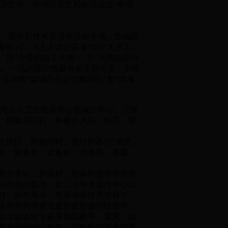
市卫生局、亭湖区卫生局批准成立“亭湖
、医学新技术引进奖等40多项。主编医
1个。8人入选江苏省“333”人才工
”、市“十佳科技工作者”、市“优秀知识分
风、一流的医疗质量等多次获市委、市政
社会调查“盐城市公众信赖医院”和“淮海
海公共卫生临床中心盐城分中心、江苏
、肿瘤放疗科、肿瘤介入科、病理、影
个病区，肿瘤内科、放疗科各2个病区。
科、财务科、设备科、总务科、基建
重点专科。肝病科、肺病科是市传统优
全的放疗基地。近二十年来放疗中心治
好、副作用小，有多项新技术填补了
全市率先开展无血肝脏肿瘤切除技术、
次定期选派专家来我院教学、查房、指
高水平的诊疗服务。同时医院还承担着