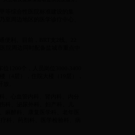
甲等综合性医院标准建设的集
乃至周边地区的医学诊疗中心、
便利。目前，BRT支2线、22
。医院周边同时配备盐城市重点中
位1200个，人员岗位
3000-3400
楼（
4
层），住院大楼（
19
层），
开放。
科、心血管内科、肾内科、内分
伤科、泌尿外科、妇产科、儿
、麻醉科、康复医学科、老年医
放疗科、药剂科、医学检验科、病