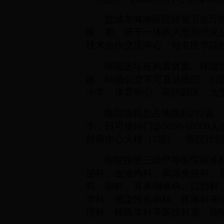
盐城市城南医院经省卫生厅
医、教、研于一体的大型现代化
技术合作交流中心、知名医学院
医院选址在风景旖旎、环境宜
路、60路公交车可直达医院，8
小学、体育中心、高职园区、大
医院项目总占地面积
212
亩
个，日可接待门诊
5000-10000
人
肿瘤中心大楼（
7
层）。医院计划
医院按照三级甲等医院标准
泌科、血液内科、风湿免疫科、
科、眼科、耳鼻咽喉科、口腔科
学科、感染性疾病科、疼痛科等临
理科、核医学科等医技科室，能