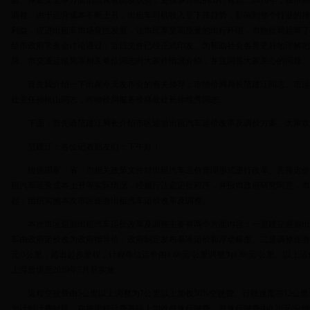
益、保证安全等方面仍然具有比较优势，是很多市民的出行首选。2010年，我市
调整。由于运营成本不断上升，出租车司机收入呈下降趋势，影响到整个行业的持
利益，促进出租车市场良性发展，让市民享受高质量的出行环境，市物价局起草了
经市政府常务会讨论通过，近日文件已经正式印发。为帮助社会各界更好地理解把
局、市交通运输局等相关单位同志向大家作情况介绍，并且回答大家关心的问题。
首先我介绍一下出席今天发布会的有关领导：市物价局局长范建江同志、市运
处主任孙根山同志，市物价局服务价格处处长徐维秀同志。
下面，首先请范建江局长介绍市区巡游出租汽车运价改革及调价方案。大家欢
范建江：各位记者朋友们：下午好！
根据国家、省、市相关政策文件对出租汽车运价管理形式进行改革、完善定价
租汽车运营成本上升等实际情况，经履行法定定价程序，并报市政府研究同意，市物价
起，组织实施本次市区巡游出租汽车运价改革及调整。
本次市区巡游出租汽车运价改革及调整主要有两个方面内容：一是建立巡游出
车由政府定价改为政府指导价，政府制定发布基准运价和浮动幅度。二是调整巡游出
元/3公里；超出起步里程，计程单位运价由1.60元/公里调整为1.80元/公里。以
上浮暂缓至2019年7月后实施。
返程空驶费由5公里以上调整为7公里以上加收50%空驶费。行驶速度在12公里
为计时计费时段，在按里程计费基础上加收低速行驶费，低速行驶费由0.20元/分钟调整