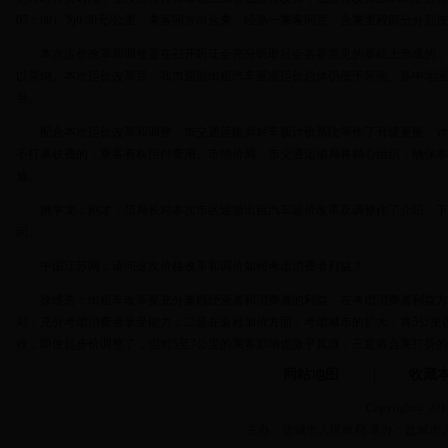
05：00）为0.30元/公里。乘客同方向合乘，经第一乘客同意，合乘里程部分分别
本次运价改革和调整是在召开听证会充分听取社会各界意见的基础上形成的，
以采纳。本次运价改革后，我市巡游出租汽车基准运价总体仍低于苏南、苏中地区
当。
配合本次运价改革和调整，市交通运输局对车载计价系统等作了升级更换，计
不打表收费的，乘客有权拒付费用。市物价局、市交通运输局将精心组织，确保本
施。
姚学龙：刚才，范局长对本次市区巡游出租汽车运价改革及调整作了介绍。下
问。
中国江苏网：请问这次价格改革和调价如何考虑消费者利益？
徐维秀：出租车改革要充分兼顾经营者和消费者的利益，在考虑消费者利益方
则，充分考虑消费者承受能力；二是在返程加价方面，考虑城市的扩大，将5公里以
收，即使起步价调整了，但对5至7公里的乘客影响也微乎其微；三是将合乘打折的
计算，并分别打表收费；四是低速行驶费，虽然取消了免费等候费5分钟的政策，
网站地图
|
收藏
少会有低速行驶费。
Copyright@ 2011
新华社新华网：本次巡游出租车运价改革和调整，请介绍下具体情况？
主办：盐城市人民政府 承办：盐城市