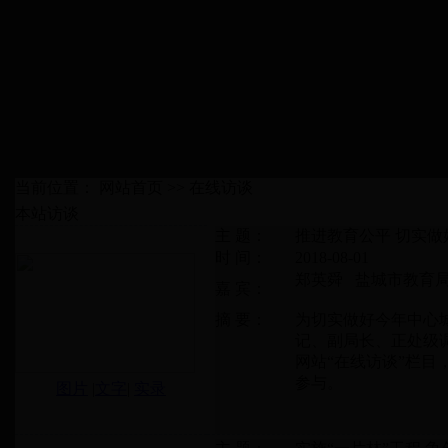
当前位置： 网站首页 >> 在线访谈
本站访谈
主 题：
推进教育公平 切实
时 间：
2018-08-01
郑英舜 盐城市教育
嘉 宾：
摘 要：
为切实做好今年中心
记、副局长、正处级调研
网站“在线访谈”栏
参与。
图片
|
文字
|
实录