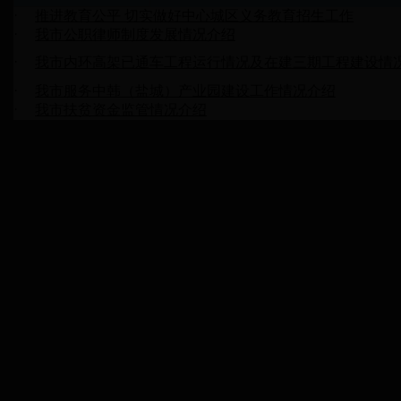
·
推进教育公平 切实做好中心城区义务教育招生工作
·
我市公职律师制度发展情况介绍
·
我市内环高架已通车工程运行情况及在建三期工程建设情
·
我市服务中韩（盐城）产业园建设工作情况介绍
·
我市扶贫资金监管情况介绍