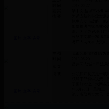
主 题：
实施“一片林”工程 
时 间：
2018-06-27
嘉 宾：
汤中文 盐城市林业局
摘 要：
为适应新的林业发展
施生态立市战略，践行
加快推进国家森林公
洲。为了更好地让广
长汤中文将于2018年6
图片
|
文字
|
实录
与广大网友在线交流
主 题：
我市公职律师制度发
时 间：
2018-06-20
吕井冈 盐城市司法局
嘉 宾：
摘 要：
公职律师制度是一项
领导干部科学决策、
了更好地让广大网友了
年6月20日（星期三）
图片
|
文字
|
实录
流，听取网友意见，