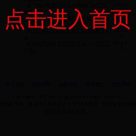
2018-07-
·
市卫生计生委开展“7.18法制广场”普法
点击进入首页
25
宣传活动
2018-07-
·
增加优质医疗供给 满足群众健康需求
23
——曹路...
2018-07-
·
市卫计委召开创建全国文明城市推进会
20
议
2018-07-
·
从实从严从细 立说立行立改——市区卫
20
计系...
关于本站
|
网站导航
|
收藏本站
|
联系我们
|
免责声明
Copyright@ 2011 YanCheng China All Rights Reserved.
民政府 承办：盐城市人民政府办公室 技术支持：南京南大尙诚
苏ICP备05002185号-1