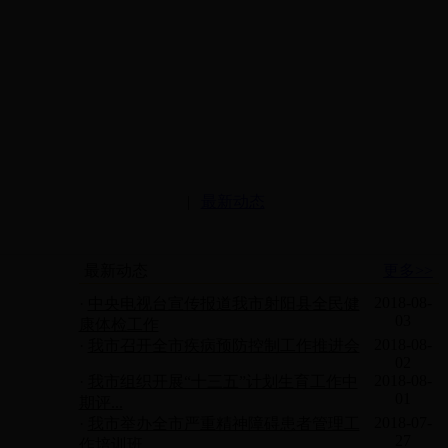
|
最新动态
最新动态
更多>>
2018-08-
·
中央电视台宣传报道我市射阳县全民健
03
康体检工作
2018-08-
·
我市召开全市疾病预防控制工作推进会
02
2018-08-
·
我市组织开展“十三五”计划生育工作中
01
期评...
2018-07-
·
我市举办全市严重精神障碍患者管理工
27
作培训班