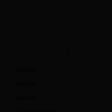
|
我要找医院
我要找药店
我要打疫苗
个人医疗保险账户查询