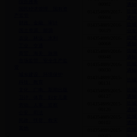
综合政务
00002
通知
国民经济管理、国有资
盐城
014354889/2017-
产监管
00004
通知
财政、金融、审计
盐城
014354889/2016-
国土资源、能源
00119
业发
盐城
农业、林业、水利
014354889/2016-
00068
通知
工业、交通
盐城
014354889/2016-
商贸、海关、旅游
00048
通知
市场监管、安全生产监
盐城
014354889/2016-
管
00030
通知
城乡建设、环境保护
014354889/2015-
盐城
科技、教育
00131
文化、广电、新闻出版
盐城
014354889/2015-
00127
通知
卫计、体育、妇女儿童
盐城
014354889/2015-
劳动、人事、监察
00126
通知
公安、司法
盐城
014354889/2015-
民政、扶贫、救灾
00102
通知
其他
盐城
014354889/2015-
00085
知