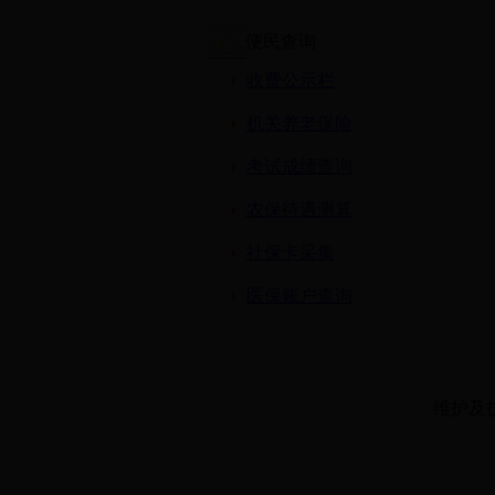
便民查询
收费公示栏
机关养老保险
考试成绩查询
农保待遇测算
社保卡采集
医保账户查询
维护及技