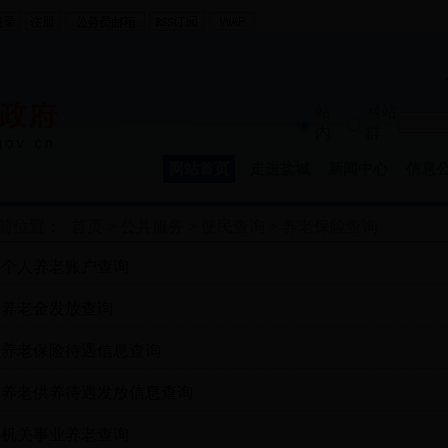
站
网站
内
群
网站首页
走进盐城
新闻中心
信息
前位置：
首页
>
公共服务
>
便民查询
>
养老保险查询
个人养老账户查询
养老金发放查询
养老保险待遇信息查询
养老供养待遇发放信息查询
机关事业养老查询