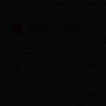
用户名
密 码
什么是RSS？
RSS是网站与网
盐城要闻
站之间共享内容的一
种简易方式(也叫聚
县区动态
合内容)。用户可以
在客户端借助于支持RSS的新闻聚
时政导读
合工具软件（例如新浪点点通、
foxmail等），在不打开网站内容
便民信息
页面的情况下阅读支持RSS输出的
网站信息。RSS输出的网站信息介
公共企事业