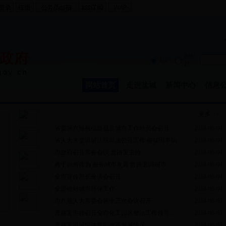
网站
站内
群
网站首页
走进盐城
新闻中心
信息
政务动态
更多 >>
·
省委第六巡视组巡视盐城市工作动员会召开
2018-08-04
·
省人大来盐调研法院司法公开工作 曲福田率队
2018-08-04
·
市政府召开常务会议 曹路宝主持
2018-08-04
·
勇于担当作为 服务城市发展 曹路宝调研市...
2018-08-04
·
全市宣传部长座谈会召开
2018-08-04
·
全面做好城市环保工作
2018-08-04
·
市八届人大常委会第十三次会议召开
2018-08-03
·
曹路宝主持召开全市化工园区整治工作领导...
2018-08-03
·
曹路宝调研悦达集团改革发展情况
2018-08-03