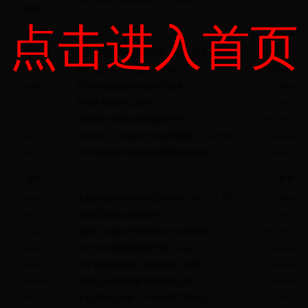
更多 >>
点击进入首页
更多>>
盐城动态
更多>>
2018-08-03
·
市直各部门传达学习市委七届六次全会精神 ...
2018-08-04
2018-08-02
·
我市建设综合金融服务平台
2018-08-04
2018-08-01
·
我市启动第四次全国经济普查
2018-08-03
2018-07-31
·
新报关单本月起启用
2018-08-03
2018-07-30
·
新四军纪念馆珍贵馆藏超千件
2018-08-03
2018-07-30
·
现代农业，为振兴盐阜乡村赋能 ——纪念改...
2018-08-02
2018-07-30
·
我市有效发明专利拥有量增幅全省第一
2018-08-02
更多>>
县区动态
更多>>
2018-08-03
·
盐都区8项举措穿透式治理拖欠农民工工资“...
2018-08-03
2018-08-02
·
滨海县加强返乡项目招引
2018-08-03
2018-08-02
·
“建湖三伏酱油”获地理标志证明商标
2018-08-03
2018-08-02
·
东台实现省级双拥模范城“八连冠”
2018-08-03
2018-08-01
·
阜宁县加强康居工程建筑施工管理
2018-08-02
2018-08-01
·
滨海县呈现高质量发展良好态势
2018-08-02
2018-07-31
·
东台农民企业家王子纯当选“中国好人”
2018-08-01