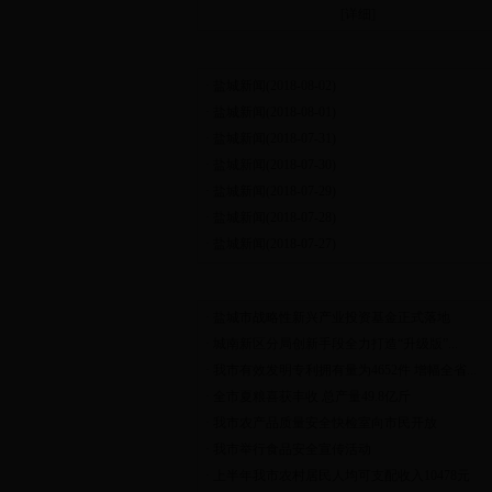
[
详细
]
视频新闻
·
盐城新闻(2018-08-02)
·
盐城新闻(2018-08-01)
·
盐城新闻(2018-07-31)
·
盐城新闻(2018-07-30)
·
盐城新闻(2018-07-29)
·
盐城新闻(2018-07-28)
·
盐城新闻(2018-07-27)
部门动态
·
盐城市战略性新兴产业投资基金正式落地
·
城南新区分局创新手段全力打造“升级版”...
·
我市有效发明专利拥有量为4652件 增幅全省...
·
全市夏粮喜获丰收 总产量49.8亿斤
·
我市农产品质量安全快检室向市民开放
·
我市举行食品安全宣传活动
·
上半年我市农村居民人均可支配收入10478元