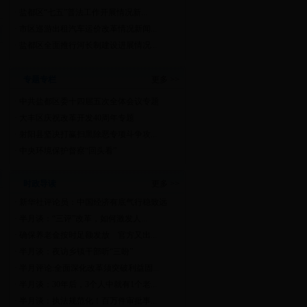
·
盐都区“七五”普法工作开展情况新...
·
市区巡游出租汽车运价改革情况新闻...
·
盐都区全面推行河长制建设进展情况...
专题专栏
更多 >>
·
中共盐都区委十四届五次全体会议专题
·
大丰区庆祝改革开发40周年专题
·
射阳县坚决打赢扫黑除恶专项斗争攻...
·
中央环境保护督察“回头看”
时政导读
更多 >>
·
新华社评论员：中国经济有底气行稳致远
·
半月谈：“三评”改革，如何激发人...
·
确保养老金按时足额发放 官方又出...
·
半月谈：夜访乡镇干部听“三盼”
·
半月评论:全面深化改革须突破利益固...
·
半月谈：30年后，3个人中就有1个老...
·
半月谈：执法规范化！百万件审批事...