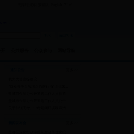
无障碍浏览
|
繁體版
|
English
|
公开
公共服务
公众参与
网站导航
通知公告
更多 >>
·
我为大督查提建议
·
"群众办事百项堵点疏解行动"请你来...
·
盐城市金融办公开遴选工作人员拟遴...
·
盐城市金融办公开遴选工作人员公告
·
关于加强高考、中考期间环境噪声污...
新闻发布会
更多 >>
·
盐都区深化行政审批制度改革优化投...