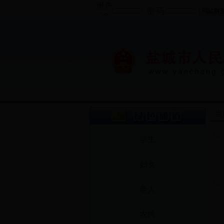
用户
密 码
名
当
学生
妇女
老人
农民