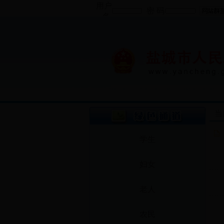
用户
密 码
名
当
学生
妇女
老人
农民