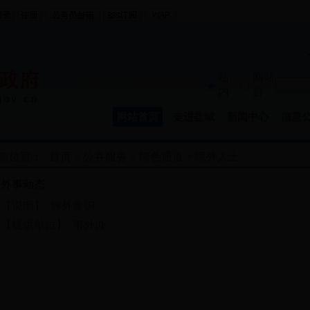
站
网站
内
群
网站首页
走进盐城
新闻中心
信息
前位置：
首页
>
公共服务
>
绿色通道
>
境外人士
外事动态
【说明】 涉外常识
【提供单位】 市外办