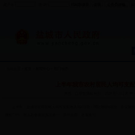
用户名
密 码
当前位置：
首页
>
新闻中心
>
部门动态
上半年我市农村居民人均可支配收
来源：口岸管理处 时间：2018-07-31 [
大
中
上半年，盐城市农村居民人均可支配收入10478元，同比增加846元，名义增长8
增长7.0%，收入总量保持苏北第一、苏中第四、全省第九。