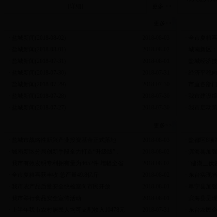
[
详细
]
更多 >>
视频新闻
更多>>
盐城动
·
盐城新闻(2018-08-02)
2018-08-03
·
全市夏粮
·
盐城新闻(2018-08-01)
2018-08-02
·
城南新区：
·
盐城新闻(2018-07-31)
2018-08-01
·
盐城经济技
·
盐城新闻(2018-07-30)
2018-07-31
·
经济平稳向
·
盐城新闻(2018-07-29)
2018-07-30
·
市直各部门
·
盐城新闻(2018-07-28)
2018-07-30
·
我市建设
·
盐城新闻(2018-07-27)
2018-07-30
·
我市启动
部门动态
更多>>
县区动
·
盐城市战略性新兴产业投资基金正式落地
2018-08-03
·
盐都区8项
·
城南新区分局创新手段全力打造“升级版”...
2018-08-02
·
滨海县加
·
我市有效发明专利拥有量为4652件 增幅全省...
2018-08-02
·
“建湖三伏
·
全市夏粮喜获丰收 总产量49.8亿斤
2018-08-02
·
东台实现省
·
我市农产品质量安全快检室向市民开放
2018-08-01
·
阜宁县加
·
我市举行食品安全宣传活动
2018-08-01
·
滨海县呈
·
上半年我市农村居民人均可支配收入10478元
2018-07-31
·
东台农民企