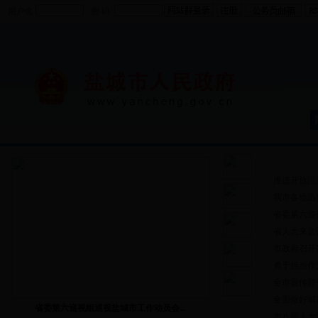
用户名
密 码
政务动态
·
推进开放沿海
·
我市各地迅
·
省委第六巡
·
省人大来盐
·
市政府召开
·
勇于担当作为
·
全市宣传部
·
全面做好城
省委第六巡视组巡视盐城市工作动员会...
·
市八届人大