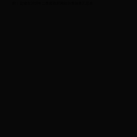
附：
盐城市2018年二季度政府网站自查抽查汇总表