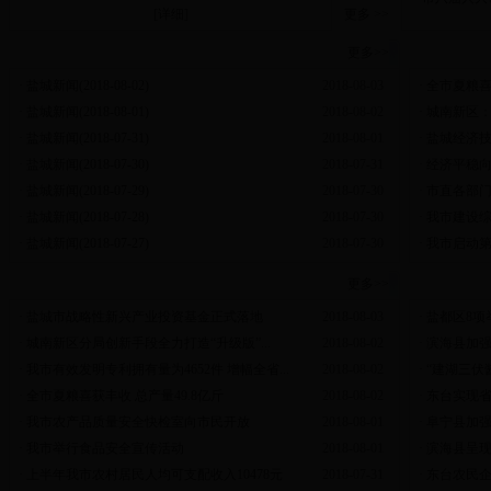
[
详细
]
更多 >>
视频新闻
更多>>
盐城动
·
盐城新闻(2018-08-02)
2018-08-03
·
全市夏粮
·
盐城新闻(2018-08-01)
2018-08-02
·
城南新区：
·
盐城新闻(2018-07-31)
2018-08-01
·
盐城经济技
·
盐城新闻(2018-07-30)
2018-07-31
·
经济平稳向
·
盐城新闻(2018-07-29)
2018-07-30
·
市直各部门
·
盐城新闻(2018-07-28)
2018-07-30
·
我市建设
·
盐城新闻(2018-07-27)
2018-07-30
·
我市启动
部门动态
更多>>
县区动
·
盐城市战略性新兴产业投资基金正式落地
2018-08-03
·
盐都区8项
·
城南新区分局创新手段全力打造“升级版”...
2018-08-02
·
滨海县加
·
我市有效发明专利拥有量为4652件 增幅全省...
2018-08-02
·
“建湖三伏
·
全市夏粮喜获丰收 总产量49.8亿斤
2018-08-02
·
东台实现省
·
我市农产品质量安全快检室向市民开放
2018-08-01
·
阜宁县加
·
我市举行食品安全宣传活动
2018-08-01
·
滨海县呈
·
上半年我市农村居民人均可支配收入10478元
2018-07-31
·
东台农民企