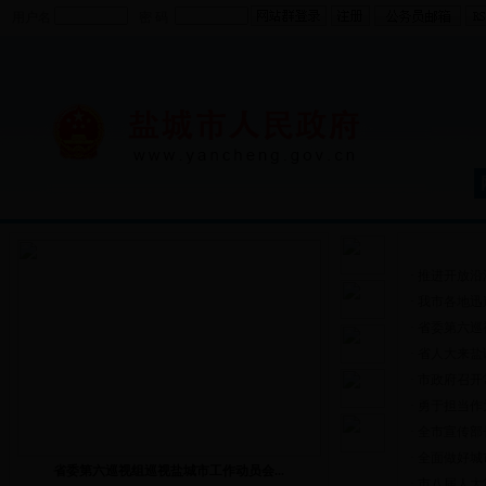
用户名
密 码
政务动态
·
推进开放沿海
·
我市各地迅
·
省委第六巡
·
省人大来盐
·
市政府召开
·
勇于担当作为
·
全市宣传部
·
全面做好城
省委第六巡视组巡视盐城市工作动员会...
·
市八届人大