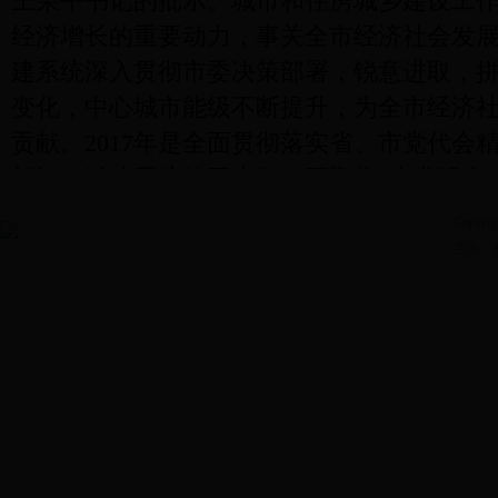
王荣平书记的批示。城市和住房城乡建设工
经济增长的重要动力，事关全市经济社会发
建系统深入贯彻市委决策部署，锐意进取，
变化，中心城市能级不断提升，为全市经济
贡献。2017年是全面贯彻落实省、市党代会
部门、城建系统的同志们，要聚焦“产业强市
扣“五个一”战略工程，着力推进新水源地及
Copyrig
项目建设，完善城市功能、提升城市内涵，
主办：
统筹发展，加快建设宜居宜业、生态宜居的
[陈锋]：
现在，进行第二项议程，请李市长部署
[14:36]
[李逸浩]：
同志们：今天，市政府在这里召开
工作会议。会议的主要任务是贯彻落实国家
神，按照市第七次党代会和2017年“两会”精神