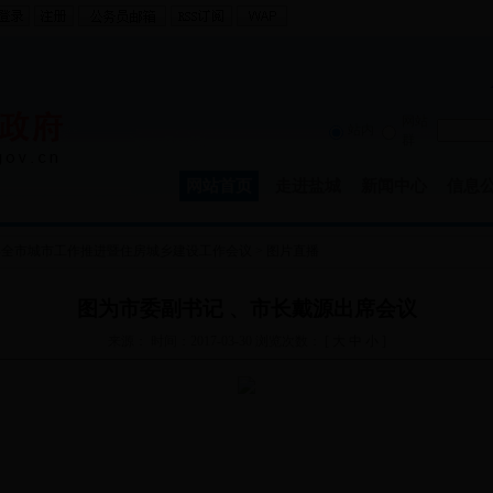
网站
站内
群
网站首页
走进盐城
新闻中心
信息
7年全市城市工作推进暨住房城乡建设工作会议
>
图片直播
图为市委副书记 、市长戴源出席会议
来源： 时间：2017-03-30 浏览次数：
[
大
中
小
]