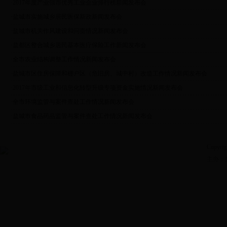
·
2017年度产业强市优秀工业企业排行榜新闻发布会
·
盐城市实施城乡居民医保新政新闻发布会
·
盐城市机关作风建设和问责情况新闻发布会
·
盐都区整合城乡居民基本医疗保险工作新闻发布会
·
全市农业结构调整工作情况新闻发布会
·
盐城市区住房保障和棚户区（危旧房、城中村）改造工作情况新闻发布会
·
2017年市级工业和信息化转型升级专项资金实施情况新闻发布会
·
全市环境监管与案件查处工作情况新闻发布会
·
盐城市食品药品监管与案件查处工作情况新闻发布会
Copyrig
主办：