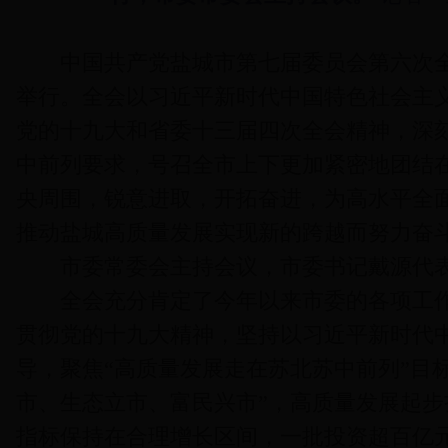
中国共产党盐城市第七届委员会第六次全体
举行。全会以习近平新时代中国特色社会主
党的十九大和省委十三届四次全会精神，深
中前列要求，号召全市上下更加紧密地团结
央周围，锐意进取，开拓奋进，为高水平全
推动盐城高质量发展实现新的跨越而努力奋
市委常委会主持会议，市委书记戴源代表
全会充分肯定了今年以来市委的各项工作
贯彻党的十九大精神，坚持以习近平新时代
导，聚焦“高质量发展走在苏北苏中前列”目
市、生态立市、富民兴市”，高质量发展起
指标保持在合理增长区间，一批投资超百亿