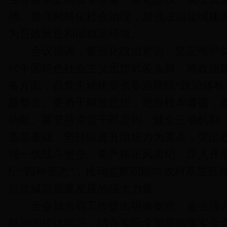
感。加强网格化社会治理，加强法治盐城建
为百姓营造和谐稳定环境。
会议强调，要强化政治意识，坚定维护党
代中国特色社会主义思想武装头脑，将政治
各方面，自觉主动接受省委巡视组“政治体检
题整改。要勇于解放思想，把握根本遵循，
动能。要坚持党管干部原则，健全三项机制
基层基础，坚持以提升组织力为重点，突出
强一线战斗堡垒。要严格正风肃纪，深入开
纪“四种形态”，推动监察职能向农村基层延
起盐城高质量发展的强大力量。
全会就当前工作提出明确要求。全会强调
精神的传达学习，结合实际全面贯彻落实全