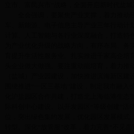
立市、富民兴市”战略，全面开启新时代盐城
全会强调，要聚焦产业支撑，着力推动经
车、新能源、电子信息主导产业三年行动计
计算、人工智能与各行业深度融合，打造特
为产业优化升级的战略方向，有序布局、务
育提升生活性服务业。扎实推进千家高企培
头企业做大做强。要注重动能培育，着力推
（盐城）产业园建设，加快推进滨海新区建
围绕推进“一区三基地”建设，制定我市融入
化沪盐园区合作共建，打造北上海临港生态
际科创中心建设。以开发园区“等级创建”活
位，突出绿色集约发展，优化园区发展模式
转型。深化“放管服”改革，着力完善“不见