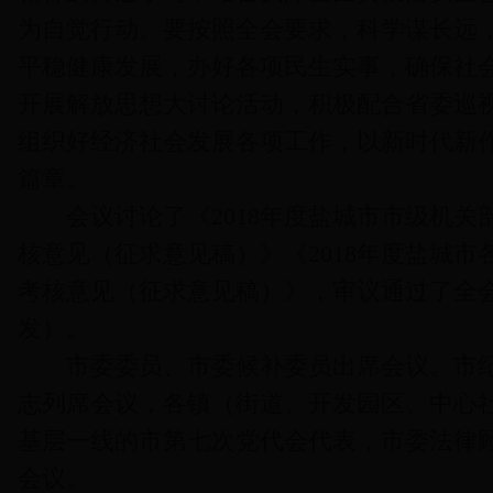
为自觉行动。要按照全会要求，科学谋长远
平稳健康发展，办好各项民生实事，确保社
开展解放思想大讨论活动，积极配合省委巡
组织好经济社会发展各项工作，以新时代新
篇章。
会议讨论了《2018年度盐城市市级机关
核意见（征求意见稿）》《2018年度盐城
考核意见（征求意见稿）》，审议通过了全
发）。
市委委员、市委候补委员出席会议。市纪
志列席会议，各镇（街道、开发园区、中心
基层一线的市第七次党代会代表，市委法律
会议。