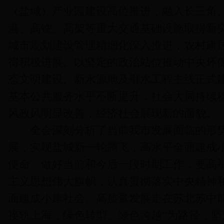
（盐城）产业园建设高位推进，融入长三角
港、高铁、高架等重大交通基础设施取得新突
城市规划建设管理精细化深入推进，农村康
得积极进展。以坚定的政治站位推动中央环
态文明建设。新水源地及引水工程主线正式
基本公共服务水平不断提升，社会大局持续
风政风明显改善，经济社会展现新的面貌。
全会深刻分析了当前我市发展面临的形势
展，实现盐城新一轮腾飞，高水平全面建成
使命。做好当前和今后一段时期工作，要高
主义思想伟大旗帜，认真贯彻落实中央精神
面建成小康社会、高质量发展走在苏北苏中
接轨上海，绿色转型、绿色跨越”为路径，坚