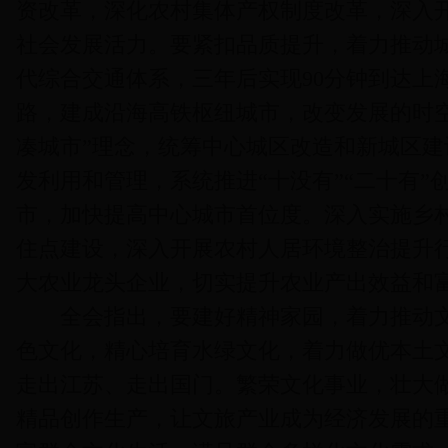
资改革，深化农村集体产权制度改革，深入
社会发展活力。要紧扣品质提升，着力推动
代综合交通体系，三年后实现90分钟到达上
路，建成沿海高铁枢纽城市，改变发展的时空
凑城市”理念，统筹中心城区改造和新城区
发利用和管理，系统推进“十没有”“二十有”
市，加快提高中心城市首位度。深入实施乡
住点建设，深入开展农村人居环境整治提升
大农业龙头企业，切实提升农业产出效益和
全会指出，要建好精神家园，着力推动文
色文化，精心培育水绿文化，着力做优本土
走出江苏、走出国门。繁荣文化事业，壮大
精品创作生产，让文旅产业成为经济发展的