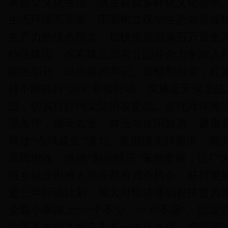
富群众文化生活，满足群众多样化文化需求
生态环境高质量。牢固树立保护生态就是保
生产力的绿色理念，加快推进沿海百万亩生
特区建设，探索建立国家公园并全力争取入
能区划分，以高度的共识、警醒和自觉，扎
持不懈抓好“263”专项行动，实施蓝天保卫
战，切实打好污染防治攻坚战。依托海洋滩
源条件，推动农业、林业与休闲旅游、健康
释放“点绿成金”潜力。要围绕美好需求，着
富民增收，推动“创业经济”蓬勃发展，让广
城乡就业困难人员等都有就业机会，获得更
坚三年行动计划，加大对经济薄弱村扶贫力
全面小康路上“一个不少、一户不落”。回应
生等基本公共服务市县一体化步伐，实现资