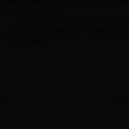
尹金来、邹毅实、马俊健、周键云，秘书长
作人事任免事项说明。
会议讨论市八届人大常委会第十三次会议
（草案）以及人事任免事项，决定将上述事
三次会议审议。
Copyrig
主办：