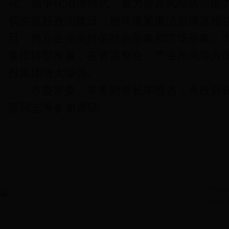
化、扁平化治理模式，着力提高风险防范能
切实抓好政治建设，始终绷紧廉洁自律这根
目，树立企业良好的社会形象和市场形象。
集团转型发展，在资源整合、产业布局等方
投集团做大做强。
市委常委、常务副市长羊维达，市政府秘
责同志等参加调研。
Copyrig
主办：