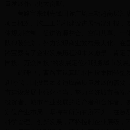
量发展作出更大贡献。
曹路宝来到先锋国际广场三期超高层酒店
项目概况、施工工艺和建设进展情况汇报，
体规划控制，促进资源整合、空间共享、一
队包装策划，努力实现商业效益最大化。在
路宝察看了企业发展历程和未来愿景，肯定
国投、万众国投”的发展定位和服务城市发展
调研中，曹路宝认真听取国投集团转型发
新时代，国投集团要适应高质量发展的需要
市建设发展中强化担当，努力当好城市高端
投资者、城市产业发展的培育者和合作者。
定位产业布局，坚持有所为有所不为，在激
科学管理、创新发展，严格控制企业层级，