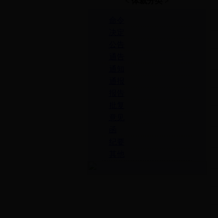
< 体裁分类 >
命令
决定
公告
通告
通知
通报
报告
批复
意见
函
纪要
其他