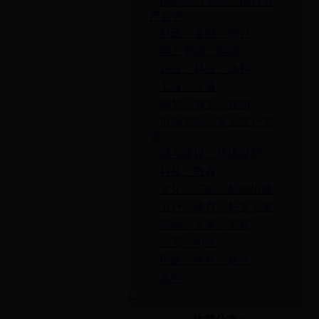
国民经济管理、国有资
产监管
财政、金融、审计
国土资源、能源
农业、林业、水利
工业、交通
商贸、海关、旅游
市场监管、安全生产监
管
城乡建设、环境保护
科技、教育
文化、广电、新闻出版
卫计、体育、妇女儿童
劳动、人事、监察
公安、司法
民政、扶贫、救灾
其他