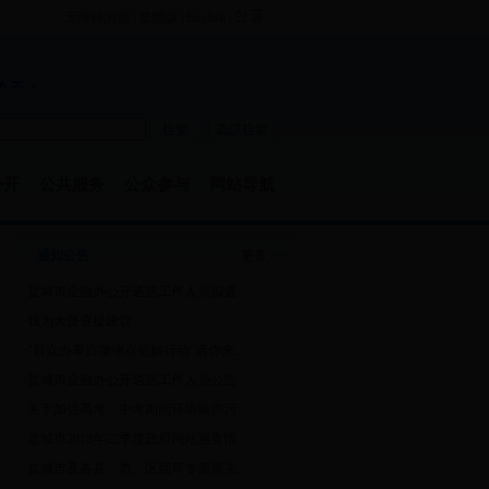
无障碍浏览
|
繁體版
|
English
|
公开
公共服务
公众参与
网站导航
通知公告
更多 >>
·
盐城市金融办公开遴选工作人员拟遴...
·
我为大督查提建议
·
"群众办事百项堵点疏解行动"请你来...
·
盐城市金融办公开遴选工作人员公告
·
关于加强高考、中考期间环境噪声污...
·
盐城市2018年二季度政府网站巡查情...
·
盐城市及各县、市、区烟草专卖局关...