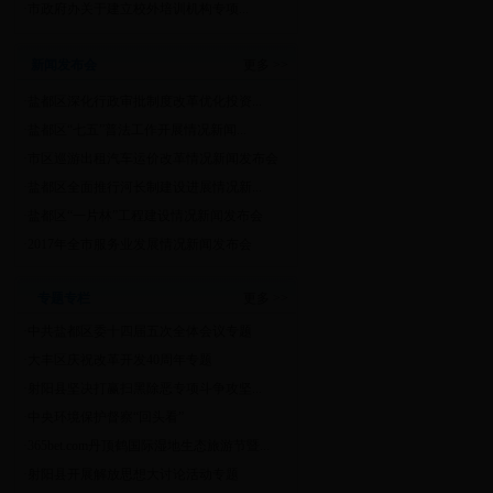
·
市政府办关于建立校外培训机构专项...
新闻发布会
更多 >>
·
盐都区深化行政审批制度改革优化投资...
·
盐都区“七五”普法工作开展情况新闻...
·
市区巡游出租汽车运价改革情况新闻发布会
·
盐都区全面推行河长制建设进展情况新...
·
盐都区“一片林”工程建设情况新闻发布会
·
2017年全市服务业发展情况新闻发布会
专题专栏
更多 >>
·
中共盐都区委十四届五次全体会议专题
·
大丰区庆祝改革开发40周年专题
·
射阳县坚决打赢扫黑除恶专项斗争攻坚...
·
中央环境保护督察“回头看”
·
365bet.com丹顶鹤国际湿地生态旅游节暨...
·
射阳县开展解放思想大讨论活动专题