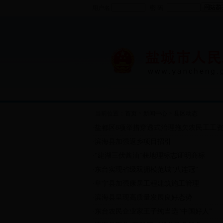
用户名
密 码
当前位置：
首页
>
新闻中心
>
县区动态
盐都区8项举措穿透式治理拖欠农民工工资
·
滨海县加强返乡项目招引
·
“建湖三伏酱油”获地理标志证明商标
·
东台实现省级双拥模范城“八连冠”
·
阜宁县加强康居工程建筑施工管理
·
滨海县呈现高质量发展良好态势
·
东台农民企业家王子纯当选“中国好人”
·