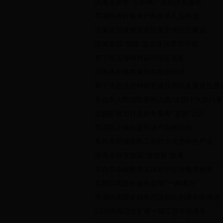
滨海县聚焦“互联网+”优化政务服务
·
亭湖区农村集体产权改革扎实推进
·
滨海县加速推进农民集中居住区建设
·
盐城首届“仰徐”盐文化伏羊节开幕
·
阜宁和滨海两村获司法部表彰
·
滨海县积极发展特色故道经济
·
阜宁县盘活农村闲置建设用地多重效益显
·
东台市人民法院案例入选“全国十大执行案
·
盐都区致力打造政务服务“首善”之区
·
亭湖区立体化提升农产品附加值
·
东台市四项富民工程壮大优势特色产业
·
滨海县推深做实“放管服”改革
·
东台市金融聚焦实体经济提升服务效率
·
盐都实现政务服务全域“一网通办”
·
亭湖区省级金融生态达标区创建全面推进
·
S328滨海段改扩建一期工程年底通车
·