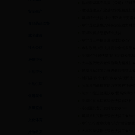
盐城市烟草专卖局（公司）结对帮扶
建湖县建立产业基地实现精准扶
安全生产
建湖精准扶贫 让小康路走得更坚�?
食品药品监督
阜宁县发展生态特色农业助力村民精
亭湖区解放思想精准扶贫
城乡建设
阜宁县三举措开展法律扶�?/a>
社会公益
市财政局加强扶贫资金全链条管�?
亭湖区“社保扶贫”给困难群众兜
房屋征收
大丰区代缴养老保险助力精准扶�?
建湖县精准发力推进健康扶贫工�?
土地征收
射阳县“四个托底”救�?实现民生保
土地供应
滨海县电商扶贫助力贫苦户“触网致富
响水：推进健康扶�?提高保障水
促进就业
亭湖区多元探索绿色扶贫新路径
质量监督
亭湖区扶贫开发持续发�?/a>
建湖县扎实推进绿色扶贫工�?/a>
文化体育
阜宁20个健康扶贫“药方”替贫病家庭
大丰区持续推进绿色扶贫工�?/a>
抢险救灾