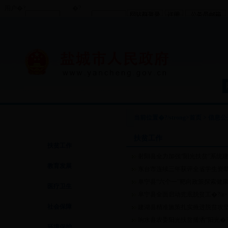
用户�?
�?
nbsp;
nbsp;�?/td>
社会管理
当前位置�?/strong>
首页
>
信息公
扶贫工作
扶贫工作
射阳县全力加强“阳光扶贫”系统建�
教育发展
东台市连续三年获评全省学生资
阜宁县“六个一”靶向政策探索健
医疗卫生
阜宁县全面启动兜底脱贫工�?/a>
社会保障
建湖县精准施策扎实推进脱贫攻坚工
响水县农委阳光扶贫播洒“阳光�?/
环境保护