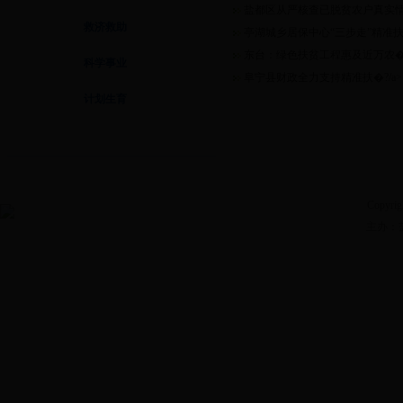
盐都区从严核查已脱贫农户真实
救济救助
亭湖城乡居保中心“三步走”精准扶�
东台：绿色扶贫工程惠及近万农�?
科学事业
阜宁县财政全力支持精准扶�?/a>
计划生育
Copyrig
主办：