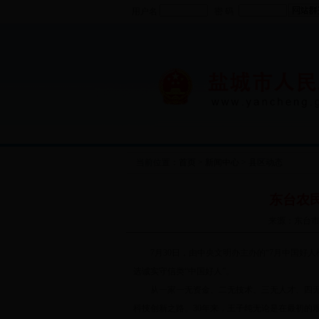
用户名
密 码
当前位置：
首页
>
新闻中心
>
县区动态
东台农
来源：东台市政府
7月30日，由中央文明办主办的“7月中国好人
选诚实守信类“中国好人”。
从一家一无资金、二无技术、三无人才、四无市
科技创新之路。30年来，王子纯无论是在最初的