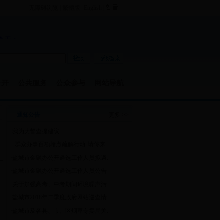
无障碍浏览
|
繁體版
|
English
|
公开
公共服务
公众参与
网站导航
通知公告
更多 >>
·
我为大督查提建议
·
"群众办事百项堵点疏解行动"请你来...
·
盐城市金融办公开遴选工作人员拟遴...
·
盐城市金融办公开遴选工作人员公告
·
关于加强高考、中考期间环境噪声污...
·
盐城市2018年二季度政府网站巡查情...
·
盐城市及各县、市、区烟草专卖局关...