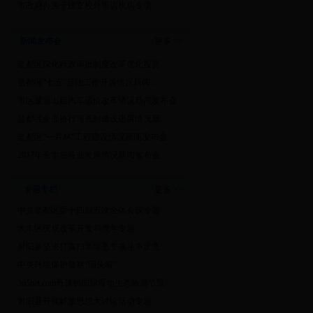
·
市政府办关于建立校外培训机构专项...
新闻发布会
更多 >>
·
盐都区深化行政审批制度改革优化投资...
·
盐都区“七五”普法工作开展情况新闻...
·
市区巡游出租汽车运价改革情况新闻发布会
·
盐都区全面推行河长制建设进展情况新...
·
盐都区“一片林”工程建设情况新闻发布会
·
2017年全市服务业发展情况新闻发布会
专题专栏
更多 >>
·
中共盐都区委十四届五次全体会议专题
·
大丰区庆祝改革开发40周年专题
·
射阳县坚决打赢扫黑除恶专项斗争攻坚...
·
中央环境保护督察“回头看”
·
365bet.com丹顶鹤国际湿地生态旅游节暨...
·
射阳县开展解放思想大讨论活动专题