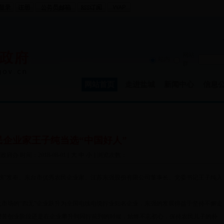
网站
站内
群
网站首页
走进盐城
新闻中心
信息
民企业家王子纯当选“中国好人”
办 时间：2018-08-01 [
大
中
小
] 浏览次数：
榜”发布。东台市优秀农民企业家、江苏东强股份有限公司董事长、党委书记王子纯入
场的“四无”企业跃升为全国电线电缆行业知名企业，东强的发展得益于坚持不懈走
艰苦创业阶段还是在企业攀升到同行前列的时候，始终不忘初心，保持农民儿子的朴