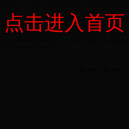
秉持对社会、对他人、对客户、对员工高度负责的态度，营造了和谐共建的诚信经营
点击进入首页
，不断优化生产工艺，产品合格率始终保持100%，“东强”商标被认定为中国驰名
建以来，企业累计向国家缴纳税金8亿多元，被评为盐城市纳税前20强企业。他坚持为
8000多万元，建造“东强人才公寓”“员工功臣楼”“东强研发楼”，为员工提供良好生
勇为基金会、慈善基金会、残疾人基金会、阜宁龙卷风等公益事业以及社会困难群体捐
镇企业、全国守合同重信用企业等荣誉。