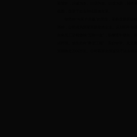
素情怀，以诚为本、以信为道、以优为胜，始终
氛围，促进了企业持续稳健发展。
他坚持“与客户共赢”的理念，采购优质原辅材料
商标，公司成为国家高新技术企业。从1985年创
全体员工足额缴纳“五险一金”，薪酬逐年增长；投资
活环境。他先后向“希望工程”、东台中学、见义
资捐物近2000万元。公司获得全国诚信守法乡