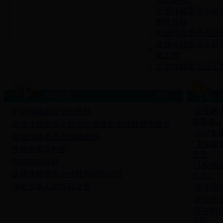
员会秘书...
盐城仲裁委员会秘书
帮扶活动
盐城仲裁委员会召
盐城仲裁委员会秘
建工作
盐城仲裁委员会三措
·
深度解
·
申请仲裁应提交的资料
裁裁决...
·
盐城仲裁委员会秘书处缓减免交仲裁费用规定
·
2017
·
盐城仲裁委员会仲裁规则
·
【仲裁
·
仲裁办案流程图
意见
·
仲裁知识答疑
·
【权威
·
盐城仲裁委员会仲裁风险告知书
试点...
·
仲裁当事人的权利义务
·
省仲裁
·
建设开
·
环中时评
分析