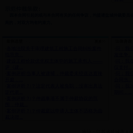
因本合同引起的或与本合同有关的任何争议，均提请盐城仲裁委员会
局的，对双方均有约束力。
·
各地法院关于审理建筑工程施工合同纠纷案件
·
问：我
指导意...
发生争...
·
建设工程价款优先权主体中的施工承包人 ——
·
问：我
评《建...
仅支付...
·
案例评析|当事人被逮捕，仲裁委未经送达直接
·
问：我
开庭，...
合同当...
·
案例评析？|？法定代表人被免职，没有出具法
·
问：我2
定代表...
期间，...
·
案例评析？|？仲裁事项不属于仲裁协议的范
围，仲裁...
·
案例评析？|？仲裁庭以申请人主体不适格为由
裁决驳...
地址：江苏省盐城市人民中