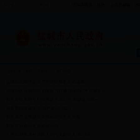
用户名
密 码
当前位置：
首页
>
新闻中心
>
部门动态
盐城市战略性新兴产业投资基金正式落地
·
城南新区分局创新手段全力打造“升级版”平安城市云
·
我市有效发明专利拥有量为4652件 增幅全省第一
·
全市夏粮喜获丰收 总产量49.8亿斤
·
我市农产品质量安全快检室向市民开放
·
我市举行食品安全宣传活动
·
上半年我市农村居民人均可支配收入10478元
·