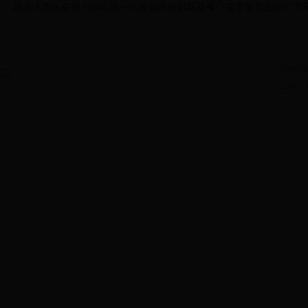
我市大市区获得2018年第一批农业科技创新及推广等专项资金6847万
·
Copyrig
主办：