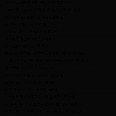
上半年盐城全口径工业开票销售增速26.3%
·
2018中国（盐城）首届“仰徐”盐文化伏羊节开幕！
·
我市农机报废更新总量保持全省领先
·
我市海洋空间开发格局划定
·
6月份盐城市区空气质量全省第一
·
我市电子信息产业项目推进有力
·
我市重点行业发展态势良好
·
市食药监局与市卫计委联合督导检查疫苗管理情况
·
盐城大力实施“四个精准” 全面提升扶贫资金使用效益
·
我市调整退休人员基本养老金
·
我市积极推动物流行业降成本提效能
·
我市新认定11个市级现代农业园区
·
前6月全市实际使用外资稳中向好
·
2018海峡两岸台北夏季旅展 盐城展台受青睐
·
盐城6000余平方公里划入国家级生态保护红线
·
我市杂技剧《小桥 流水 人家》驻点太原演出40场
·