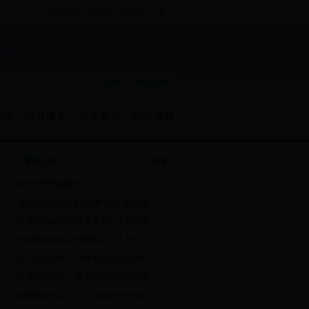
无障碍浏览
|
繁體版
|
English
|
公开
公共服务
公众参与
网站导航
通知公告
更多 >>
·
我为大督查提建议
·
"群众办事百项堵点疏解行动"请你来...
·
盐城市金融办公开遴选工作人员拟遴...
·
盐城市金融办公开遴选工作人员公告
·
关于加强高考、中考期间环境噪声污...
·
盐城市2018年二季度政府网站巡查情...
·
盐城市及各县、市、区烟草专卖局关...