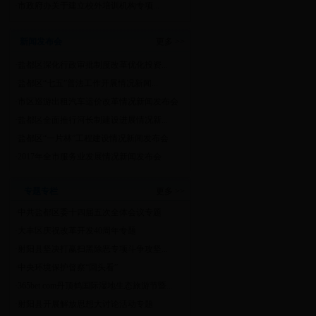
·
市政府办关于建立校外培训机构专项...
新闻发布会
更多 >>
·
盐都区深化行政审批制度改革优化投资...
·
盐都区“七五”普法工作开展情况新闻...
·
市区巡游出租汽车运价改革情况新闻发布会
·
盐都区全面推行河长制建设进展情况新...
·
盐都区“一片林”工程建设情况新闻发布会
·
2017年全市服务业发展情况新闻发布会
专题专栏
更多 >>
·
中共盐都区委十四届五次全体会议专题
·
大丰区庆祝改革开发40周年专题
·
射阳县坚决打赢扫黑除恶专项斗争攻坚...
·
中央环境保护督察“回头看”
·
365bet.com丹顶鹤国际湿地生态旅游节暨...
·
射阳县开展解放思想大讨论活动专题