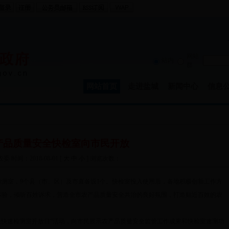
网站
站内
群
网站首页
走进盐城
新闻中心
信息
产品质量安全快检室向市民开放
 时间：2018-08-01 [
大
中
小
] 浏览次数：
测室，9个县（市、区）及市直各设1个。快检室投入使用后，各地积极创新工作方
体验，倾听百姓诉求，营造全市农产品质量安全共治的良好氛围，打造贴近百姓的农
快速检测室开放日”活动，向市民展示农产品质量安全监管工作成果和快检室速测功