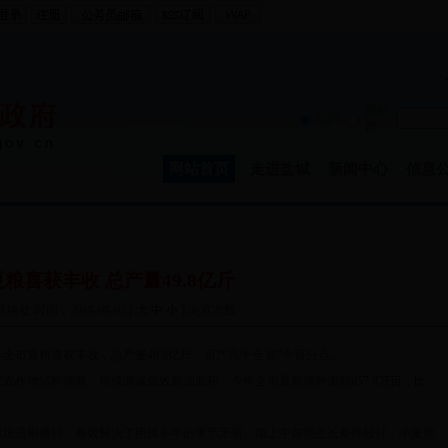
网站
站内
群
网站首页
走进盐城
新闻中心
信息
粮喜获丰收 总产量49.8亿斤
处 时间：2018-08-02 [
大
中
小
] 浏览次数：
市夏粮喜获丰收，总产量49.8亿斤，亩产高于全省7个百分点。
物结构调整，持续调减低效粮油面积，今年全市夏粮播种面积657.8万亩，比
适期播种，有效解决了困扰多年的季节矛盾，加上中前期生长条件较好，小麦赤