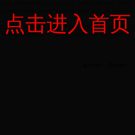
市小麦赤霉病发生面积65.5万亩，占比11.8%，显著低于全省平均水平，远低于苏
远低于全省5%的防控指标。我市赤霉病防控获得省全额奖补，盐都区小麦赤霉病防控成
点击进入首页
点推广宁麦13、扬辐麦4号、淮麦33等专用品种，沿海地区以弱筋麦为主，里下河
模产业化基地比例达47.8%。全市小麦播种面积601.9万亩，比去年增加16.7万