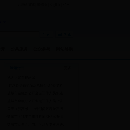
无障碍浏览
|
繁體版
|
English
|
公开
公共服务
公众参与
网站导航
通知公告
更多 >>
·
我为大督查提建议
·
"群众办事百项堵点疏解行动"请你来...
·
盐城市金融办公开遴选工作人员拟遴...
·
盐城市金融办公开遴选工作人员公告
·
关于加强高考、中考期间环境噪声污...
·
盐城市2018年二季度政府网站巡查情...
·
盐城市及各县、市、区烟草专卖局关...