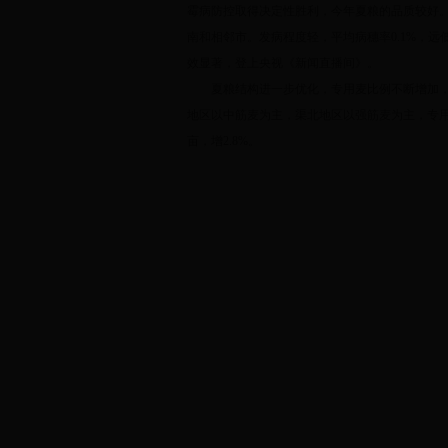
霉病防控取得决定性胜利，今年夏粮的品质较好。全
南和相邻市。发病程度轻，平均病穗率0.1%，
效显著，登上央视《新闻直播间》。
夏粮结构进一步优化，专用麦比例不断增加，重
地区以中筋麦为主，渠北地区以强筋麦为主，专用麦规
亩，增2.8%。