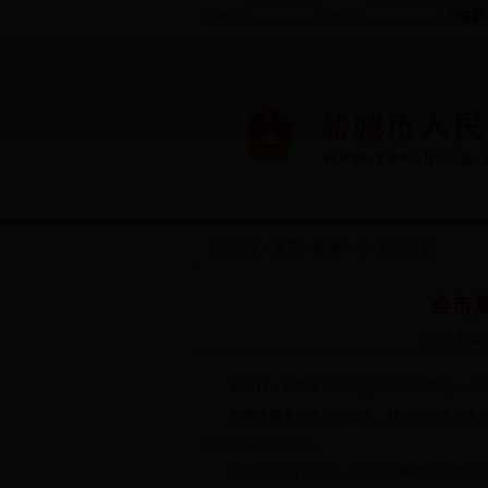
用户名
密 码
当前位置：
首页
>
新闻中心
>
部门动态
全市夏
来源：新闻联络
8月1日，从国家统计局盐城调查队获悉，今年全
在确保粮食安全的前提下，我市稳步推进大宗农作
2017年减少6.8万亩。
据市农业部门介绍，由于去年秋播小麦基本实现