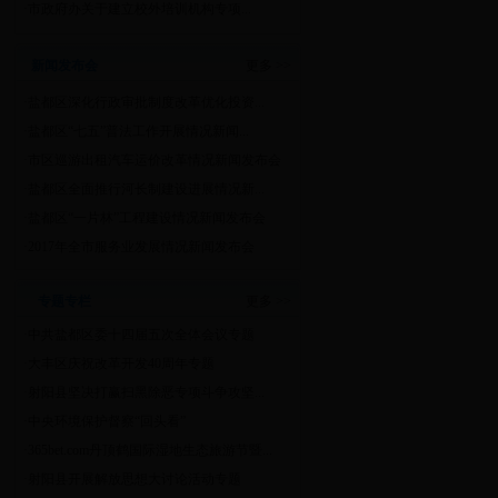
·
市政府办关于建立校外培训机构专项...
新闻发布会
更多 >>
·
盐都区深化行政审批制度改革优化投资...
·
盐都区“七五”普法工作开展情况新闻...
·
市区巡游出租汽车运价改革情况新闻发布会
·
盐都区全面推行河长制建设进展情况新...
·
盐都区“一片林”工程建设情况新闻发布会
·
2017年全市服务业发展情况新闻发布会
专题专栏
更多 >>
·
中共盐都区委十四届五次全体会议专题
·
大丰区庆祝改革开发40周年专题
·
射阳县坚决打赢扫黑除恶专项斗争攻坚...
·
中央环境保护督察“回头看”
·
365bet.com丹顶鹤国际湿地生态旅游节暨...
·
射阳县开展解放思想大讨论活动专题