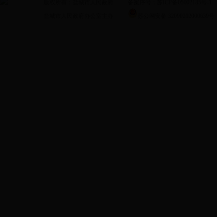
版权所有：盐城市人民政府
备案序号：苏ICP备05002185号-1
政
盐城市人民政府办公室主办
苏公网安备 32090202000639号