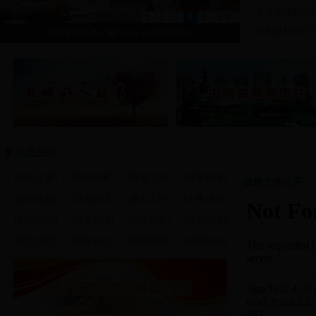
全市宣传部长
·
1
2
3
4
5
更多
全面做好城市
·
戴源参加市委七届六次全会建湖组讨论
曹路宝
信息公开
[市长之窗]
[机构设置]
[政策文件]
[政策解读]
政府文件公开
[发展规划]
[计划总结]
[重点工作]
[人事信息]
[财政信息]
[社会管理]
[统计信息]
[应急管理]
[重大项目]
[重要会议]
[新闻发布]
[在线访谈]